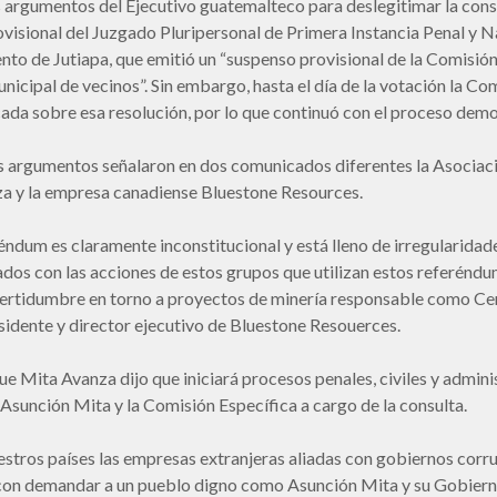
 argumentos del Ejecutivo guatemalteco para deslegitimar la consu
visional del Juzgado Pluripersonal de Primera Instancia Penal y N
o de Jutiapa, que emitió un “suspenso provisional de la Comisión 
nicipal de vecinos”. Sin embargo, hasta el día de la votación la Co
cada sobre esa resolución, por lo que continuó con el proceso demo
 argumentos señalaron en dos comunicados diferentes la Asociaci
a y la empresa canadiense Bluestone Resources.
éndum es claramente inconstitucional y está lleno de irregularida
dos con las acciones de estos grupos que utilizan estos referénd
certidumbre en torno a proyectos de minería responsable como Cer
sidente y director ejecutivo de Bluestone Resouerces.
e Mita Avanza dijo que iniciará procesos penales, civiles y admini
 Asunción Mita y la Comisión Específica a cargo de la consulta.
estros países las empresas extranjeras aliadas con gobiernos corr
on demandar a un pueblo digno como Asunción Mita y su Gobierno 