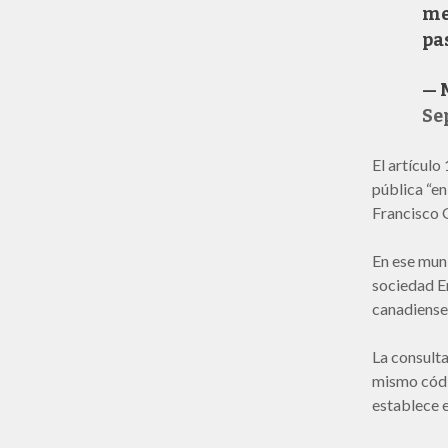
me
pa
— 
Se
El artículo
pública “en
Francisco G
En ese mun
sociedad E
canadiense
La consulta
mismo códig
establece e