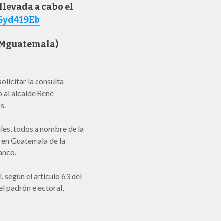
llevada a cabo el
U6yd419Eb
EMguatemala)
olicitar la consulta
ó al alcalde René
s.
les, todos a nombre de la
 en Guatemala de la
anco.
 según el artículo 63 del
l padrón electoral,