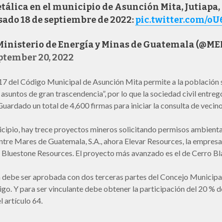
tálica en el municipio de Asunción Mita, Jutiapa, 
sado 18 de septiembre de 2022:
pic.twitter.com/o
Ministerio de Energía y Minas de Guatemala (@M
ptember 20, 2022
 17 del Código Municipal de Asunción Mita permite a la población s
 asuntos de gran trascendencia”, por lo que la sociedad civil entreg
uardado un total de 4,600 firmas para iniciar la consulta de vecino
icipio, hay trece proyectos mineros solicitando permisos ambienta
ntre Mares de Guatemala, S.A., ahora Elevar Resources, la empresa
 Bluestone Resources. El proyecto más avanzado es el de Cerro Bl
 debe ser aprobada con dos terceras partes del Concejo Municipal,
o. Y para ser vinculante debe obtener la participación del 20 % de
l artículo 64.