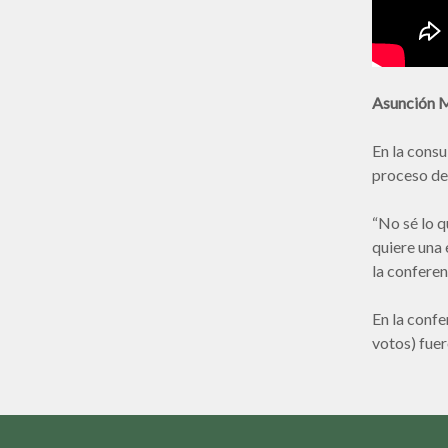
Asunción M
En la consu
proceso dem
“No sé lo q
quiere una 
la conferen
En la confe
votos) fuer