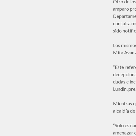
Otro de los
amparo pro
Departament
consulta mu
sido notifi
Los mismos
Mita Avanz
“Este refer
decepciona
dudas e in
Lundin, pre
Mientras qu
alcaldía de
“Solo es nu
amenazar c