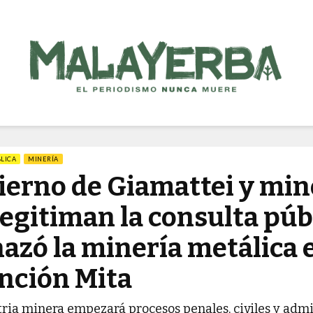
LICA
MINERÍA
ierno de Giamattei y min
egitiman la consulta púb
azó la minería metálica 
nción Mita
tria minera empezará procesos penales, civiles y admi