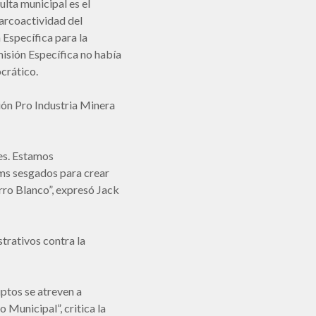
lta municipal es el
arcoactividad del
Específica para la
misión Específica no había
crático.
ón Pro Industria Minera
des. Estamos
ums sesgados para crear
ro Blanco”, expresó Jack
strativos contra la
uptos se atreven a
Municipal”, critica la