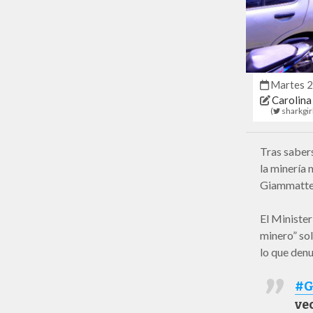
martes 
Carolin
(
sharkgir
Tras sabers
la minería 
Giammattei 
El Ministe
minero” sol
lo que denu
#G
ve