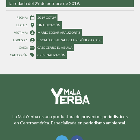
la redada del 29 de octubre de 2019.
FECHA: 
2019-OCT-29
LUGAR: 
SIN UBICACIÓN
VÍCTIMA: 
MARIO EDGAR ARAUZ ORTIZ
AGRESOR: 
FISCALÍA GENERAL DE LA REPÚBLICA (FGR)
CASO: 
CASO CERRO EL ÁGUILA
CATEGORÍA: 
CRIMINALIZACIÓN
La MalaYerba es una productora de proyectos periodísticos
en Centroamérica. Especializada en periodismo ambiental.