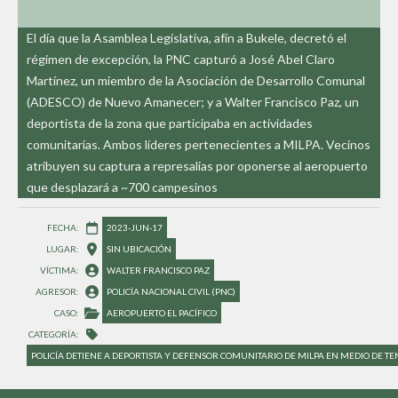
El día que la Asamblea Legislativa, afín a Bukele, decretó el
régimen de excepción, la PNC capturó a José Abel Claro
Martínez, un miembro de la Asociación de Desarrollo Comunal
(ADESCO) de Nuevo Amanecer; y a Walter Francisco Paz, un
deportista de la zona que participaba en actividades
comunitarias. Ambos líderes pertenecientes a MILPA. Vecinos
atribuyen su captura a represalias por oponerse al aeropuerto
que desplazará a ~700 campesinos​
FECHA: 
2023-JUN-17
LUGAR: 
SIN UBICACIÓN
VÍCTIMA: 
WALTER FRANCISCO PAZ
AGRESOR: 
POLICÍA NACIONAL CIVIL (PNC)
CASO: 
AEROPUERTO EL PACÍFICO
CATEGORÍA: 
POLICÍA DETIENE A DEPORTISTA Y DEFENSOR COMUNITARIO DE MILPA EN MEDIO DE TE