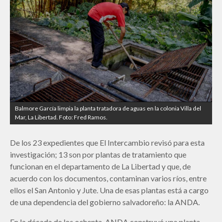
Balmore García limpia la planta tratadora de aguas en la colonia Villa del
Mar, La Libertad. Foto: Fred Ramos.
De los 23 expedientes que El Intercambio revisó para esta
investigación; 13 son por plantas de tratamiento que
funcionan en el departamento de La Libertad y que, de
acuerdo con los documentos, contaminan varios ríos, entre
ellos el San Antonio y Jute. Una de esas plantas está a cargo
de una dependencia del gobierno salvadoreño: la ANDA.
En la década de los ochenta, ANDA construyó una planta