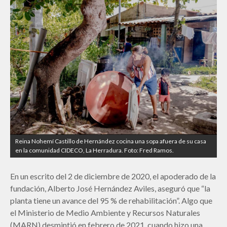
Reina Nohemí Castillo de Hernández cocina una sopa afuera de su casa
en la comunidad CIDECO, La Herradura. Foto: Fred Ramos.
En un escrito del 2 de diciembre de 2020, el apoderado de la
fundación, Alberto José Hernández Aviles, aseguró que “la
planta tiene un avance del 95 % de rehabilitación”. Algo que
el Ministerio de Medio Ambiente y Recursos Naturales
(MARN) desmintió en febrero de 2021, cuando hizo una