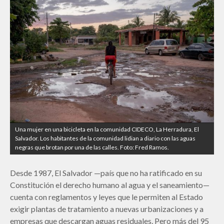
Una mujer en una bicicleta en la comunidad CIDECO, La Herradura, El
Salvador. Los habitantes de la comunidad lidian a diario con las aguas
negras que brotan por una de las calles. Foto: Fred Ramos.
Desde 1987, El Salvador —país que no ha ratificado en su
Constitución el derecho humano al agua y el saneamiento—
cuenta con reglamentos y leyes que le permiten al Estado
exigir plantas de tratamiento a nuevas urbanizaciones y a
empresas que descargan aguas residuales. Pero más del 95